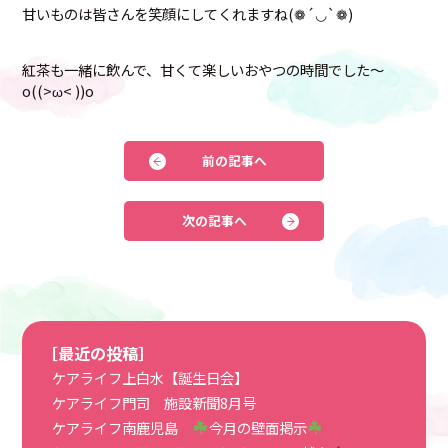
甘いものは皆さんを笑顔にしてくれますね(❁´◡`❁)
紅茶も一緒に飲んで、甘くて楽しいおやつの時間でした～
o((>ω< ))o
前の記事へ
次の記事へ
［最近の投稿］
ケアライフ上白水【誕生日会】
ケアライフ門司 施設新聞8月号
ケアライフ南鹿児島
今月の壁面掲示