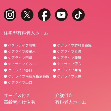
instagram
twitter
facebook
youtube
tiktok
住宅型有料老人ホーム
● ベストライフ川棚
● ケアライフ防府Ⅱ番館
● ケアライフ綾羅木
● ケアライフ昇町
● ケアライフ門司
● ケアライフ龍舞
● ケアライフくろい
● ケアライフ野方
● ケアライフ春日
● ケアライフ菊陽
● ケアライフ南鹿児島弐番館
● ケアライフ大在
● ケアライフ山口
サービス付き
介護付き
高齢者向け住宅
有料老人ホーム