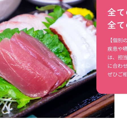
全て
全て
【個別
疾患や
は、担
に合わ
ぜひご