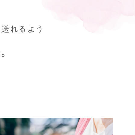
を送れるよう
す。
り