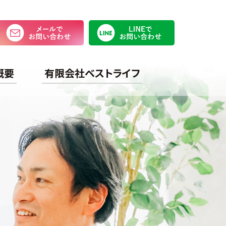
メールでお問い合わせ
LINEで
概要
有限会社ベストライフ
かな笑顔と心づかい、安心のくらしをご提供します