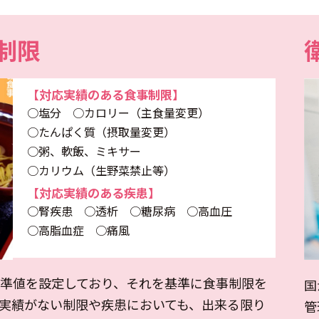
制限
【対応実績のある食事制限】
○塩分 ○カロリー（主食量変更）
○たんぱく質（摂取量変更）
○粥、軟飯、ミキサー
○カリウム（生野菜禁止等）
【対応実績のある疾患】
○腎疾患 ○透析 ○糖尿病 ○高血圧
○高脂血症 ○痛風
準値を設定しており、それを基準に食事制限を
国
実績がない制限や疾患においても、出来る限り
管