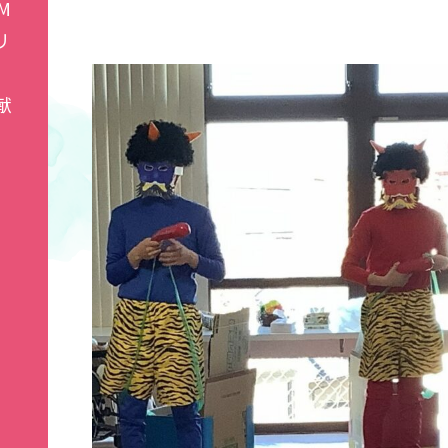
M
リ
献