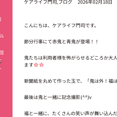
ケアライフ門司
ブログ
2026年02月18日
面
こんにちは、ケアライフ門司です。
ル
節分行事にて赤鬼と青鬼が登場！！
信
鬼たちは利用者様を怖がらせるどころか大
ます
介
新聞紙を丸めて作った玉で、「鬼は外！福
施
最後は鬼と一緒に記念撮影(^^)v
福と一緒に、たくさんの笑い声が舞い込ん