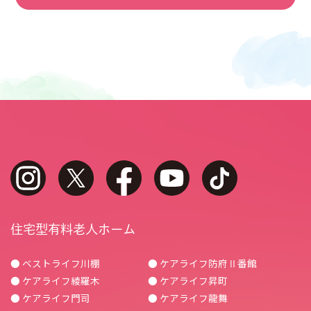
instagram
twitter
facebook
youtube
tiktok
住宅型有料老人ホーム
● ベストライフ川棚
● ケアライフ防府Ⅱ番館
● ケアライフ綾羅木
● ケアライフ昇町
● ケアライフ門司
● ケアライフ龍舞