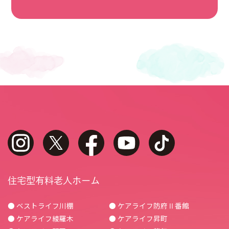
instagram
twitter
facebook
youtube
tiktok
住宅型有料老人ホーム
● ベストライフ川棚
● ケアライフ防府Ⅱ番館
● ケアライフ綾羅木
● ケアライフ昇町