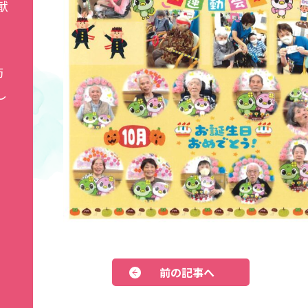
献
防
し
前の記事へ