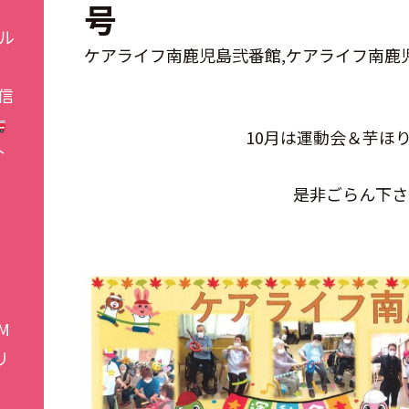
号
ル
ケアライフ南鹿児島弐番館
ケアライフ南鹿
信
10月は運動会＆芋ほ
介
是非ごらん下さい
施
M
リ