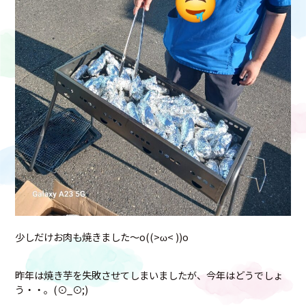
少しだけお肉も焼きました～o((>ω< ))o
昨年は焼き芋を失敗させてしまいましたが、今年はどうでしょ
う・・。(⊙_⊙;)