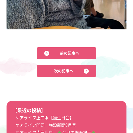
前の記事へ
次の記事へ
［最近の投稿］
ケアライフ上白水【誕生日会】
ケアライフ門司 施設新聞8月号
ケアライフ南鹿児島
今月の壁面掲示