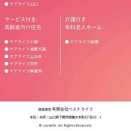
● ケアライフ山口
サービス付き
介護付き
高齢者向け住宅
有料老人ホーム
● ケアライフ小鯖
● ケアライフ船橋
● ケアライフ南鹿児島
● ケアライフ上白水
● ケアライフ防府
● ケアライフ華蔵寺
有限会社ベストライフ
施設運営
本社・本部：山口県下関市綾羅木本町4丁目10‐1
©
carelife.
All Rights Reserved.