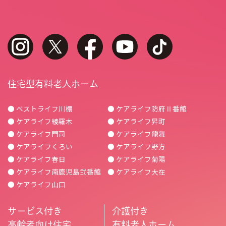
instagram
twitter
facebook
youtube
tiktok
住宅型有料老人ホーム
● ベストライフ川棚
● ケアライフ防府Ⅱ番館
● ケアライフ綾羅木
● ケアライフ昇町
● ケアライフ門司
● ケアライフ龍舞
● ケアライフくろい
● ケアライフ野方
● ケアライフ春日
● ケアライフ菊陽
● ケアライフ南鹿児島弐番館
● ケアライフ大在
● ケアライフ山口
サービス付き
介護付き
高齢者向け住宅
有料老人ホーム