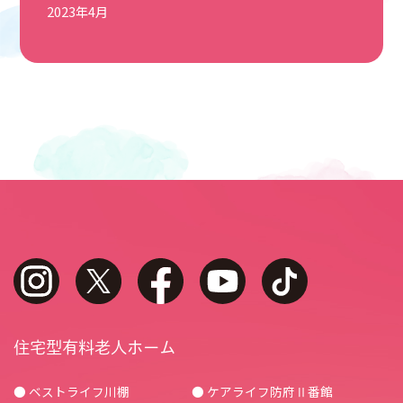
2023年4月
instagram
twitter
facebook
youtube
tiktok
住宅型有料老人ホーム
● ベストライフ川棚
● ケアライフ防府Ⅱ番館