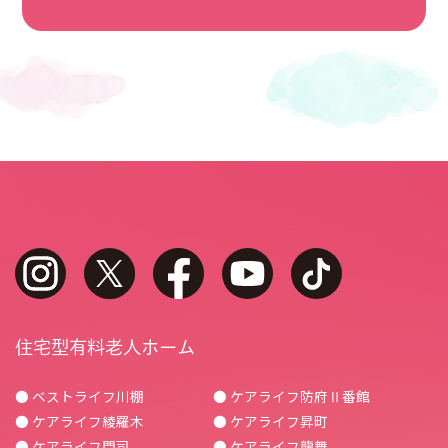
instagram
twitter
facebook
youtube
tiktok
住宅型有料老人ホーム
● ベストライフ川棚
● ケアライフ防府Ⅱ番館
● ケアライフ綾羅木
● ケアライフ昇町
● ケアライフ門司
● ケアライフ龍舞