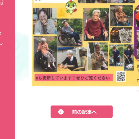
献
防
し
前の記事へ