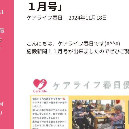
１月号」
ル
ケアライフ春日
2024年11月18日
信
こんにちは、ケアライフ春日です(#^^#)
介
施設新聞１１月号が出来ましたのでぜひご
施
M
リ