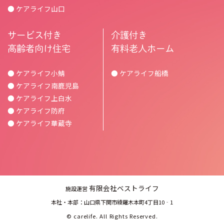
● ケアライフ山口
サービス付き
介護付き
高齢者向け住宅
有料老人ホーム
● ケアライフ小鯖
● ケアライフ船橋
● ケアライフ南鹿児島
● ケアライフ上白水
● ケアライフ防府
● ケアライフ華蔵寺
有限会社ベストライフ
施設運営
本社・本部：山口県下関市綾羅木本町4丁目10‐1
©
carelife.
All Rights Reserved.