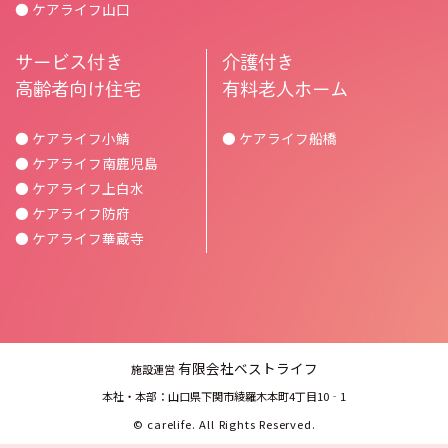
● ケアライフ山口
サービス付き
介護付き
高齢者向け住宅
有料老人ホーム
● ケアライフ小鯖
● ケアライフ船橋
● ケアライフ南鹿児島
● ケアライフ上白水
● ケアライフ防府
● ケアライフ華蔵寺
有限会社ベストライフ
施設運営
本社・本部：山口県下関市綾羅木本町4丁目10‐1
©
carelife.
All Rights Reserved.