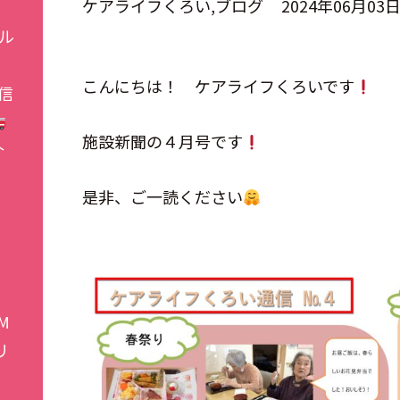
ケアライフくろい
ブログ
2024年06月03
ル
こんにちは！ ケアライフくろいです
信
施設新聞の４月号です
介
是非、ご一読ください
施
M
リ