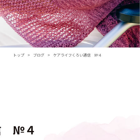
トップ
ブログ
ケアライフくろい通信 №４
信 №４