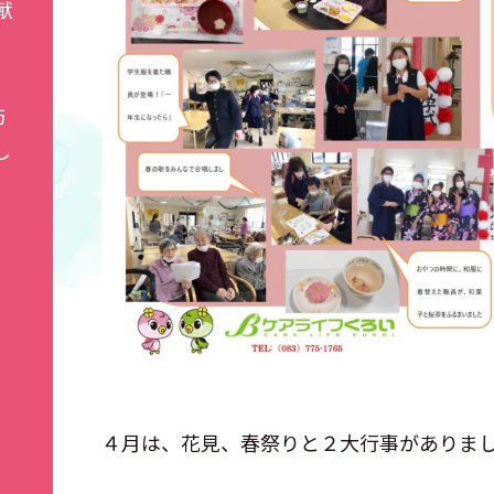
献
防
し
４月は、花見、春祭りと２大行事がありま