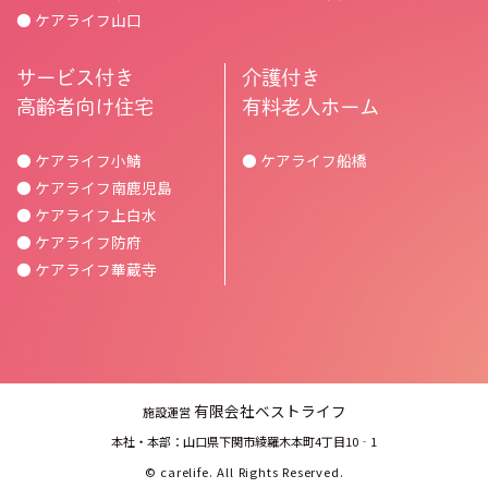
● ケアライフ山口
サービス付き
介護付き
高齢者向け住宅
有料老人ホーム
● ケアライフ小鯖
● ケアライフ船橋
● ケアライフ南鹿児島
● ケアライフ上白水
● ケアライフ防府
● ケアライフ華蔵寺
有限会社ベストライフ
施設運営
本社・本部：山口県下関市綾羅木本町4丁目10‐1
©
carelife.
All Rights Reserved.