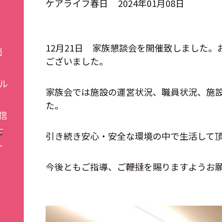
ケアライフ春日
2024年01月08日
12月21日 家族懇談会を開催致しました
面
ございました。
ル
家族会では施設の運営状況、職員状況、施
た。
信
引き続き安心・安全な環境の中で生活して
介
今後ともご指導、ご鞭撻を賜りますようお
施