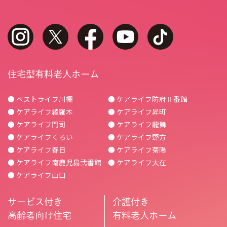
instagram
twitter
facebook
youtube
tiktok
住宅型有料老人ホーム
● ベストライフ川棚
● ケアライフ防府Ⅱ番館
● ケアライフ綾羅木
● ケアライフ昇町
● ケアライフ門司
● ケアライフ龍舞
● ケアライフくろい
● ケアライフ野方
● ケアライフ春日
● ケアライフ菊陽
● ケアライフ南鹿児島弐番館
● ケアライフ大在
● ケアライフ山口
サービス付き
介護付き
高齢者向け住宅
有料老人ホーム