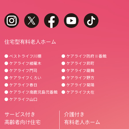
instagram
twitter
facebook
youtube
tiktok
住宅型有料老人ホーム
● ベストライフ川棚
● ケアライフ防府Ⅱ番館
● ケアライフ綾羅木
● ケアライフ昇町
● ケアライフ門司
● ケアライフ龍舞
● ケアライフくろい
● ケアライフ野方
● ケアライフ春日
● ケアライフ菊陽
● ケアライフ南鹿児島弐番館
● ケアライフ大在
● ケアライフ山口
サービス付き
介護付き
高齢者向け住宅
有料老人ホーム