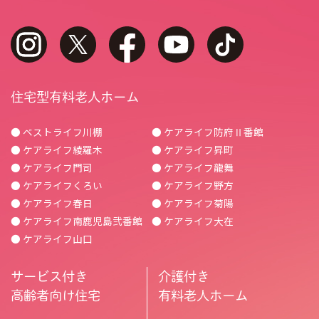
instagram
twitter
facebook
youtube
tiktok
住宅型有料老人ホーム
● ベストライフ川棚
● ケアライフ防府Ⅱ番館
● ケアライフ綾羅木
● ケアライフ昇町
● ケアライフ門司
● ケアライフ龍舞
● ケアライフくろい
● ケアライフ野方
● ケアライフ春日
● ケアライフ菊陽
● ケアライフ南鹿児島弐番館
● ケアライフ大在
● ケアライフ山口
サービス付き
介護付き
高齢者向け住宅
有料老人ホーム