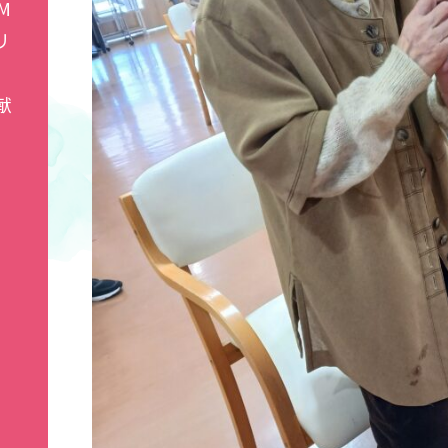
M
リ
献