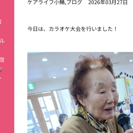
ケアライフ小鯖
ブログ
2026年03月27日
面
今日は、カラオケ大会を行いました！
ル
信
介
施