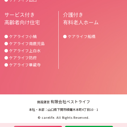
サービス付き
介護付き
高齢者向け住宅
有料老人ホーム
● ケアライフ小鯖
● ケアライフ船橋
● ケアライフ南鹿児島
● ケアライフ上白水
● ケアライフ防府
● ケアライフ華蔵寺
有限会社ベストライフ
施設運営
本社・本部：山口県下関市綾羅木本町4丁目10‐1
©
carelife.
All Rights Reserved.