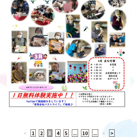
<
1
2
3
4
5
...
10
...
>
>