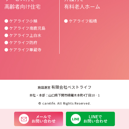
高齢者向け住宅
有料老人ホーム
● ケアライフ小鯖
● ケアライフ船橋
● ケアライフ南鹿児島
● ケアライフ上白水
● ケアライフ防府
● ケアライフ華蔵寺
有限会社ベストライフ
施設運営
本社・本部：山口県下関市綾羅木本町4丁目10‐1
©
carelife.
All Rights Reserved.
メールでお問い合わせ
L