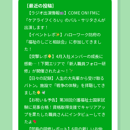
［最近の投稿］
【ラジオ出演情報
】COME ON! FMに
「ケアライフくろい」のバル・サリタさんが
出演します！
【イベントレポ
】ハローワーク防府の
「福祉のしごと相談会」に参加してきまし
た！
【突撃レポ
】4月入社メンバーの成長に
感動…！下関エリアで「新人職員フォロー研
修」が開催されたよ〜！
【日々の記録】人生の大先輩から受け取る
バトン。施設で「戦争の体験」を拝聴してき
ました
【お祝い＆予告】第38回介護福祉士国家試
験に見事合格！資格取得支援でキャリアアッ
プを果たした職員さんにインタビューしてき
たよ
【部鳥の研修レポート】6月の新しいお仲