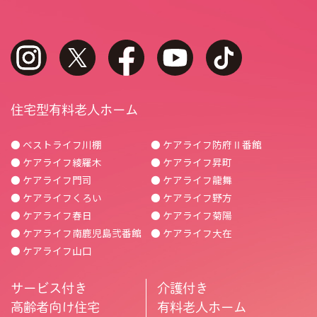
instagram
twitter
facebook
youtube
tiktok
住宅型有料老人ホーム
● ベストライフ川棚
● ケアライフ防府Ⅱ番館
● ケアライフ綾羅木
● ケアライフ昇町
● ケアライフ門司
● ケアライフ龍舞
● ケアライフくろい
● ケアライフ野方
● ケアライフ春日
● ケアライフ菊陽
● ケアライフ南鹿児島弐番館
● ケアライフ大在
● ケアライフ山口
サービス付き
介護付き
高齢者向け住宅
有料老人ホーム