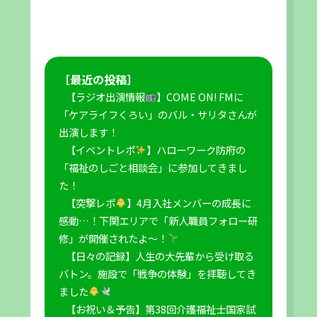
［最近の投稿］
【ラジオ出演情報
】COME ON! FMに
「ケアライフくろい」のバル・サリタさんが
出演します！
【イベントレポ
】ハローワーク防府の
「福祉のしごと相談会」に参加してきまし
た！
【突撃レポ
】4月入社メンバーの成長に
感動…！下関エリアで「新人職員フォロー研
修」が開催されたよ〜！
【日々の記録】人生の大先輩から受け取る
バトン。施設で「戦争の体験」を拝聴してき
ました
【お祝い＆予告】第38回介護福祉士国家試