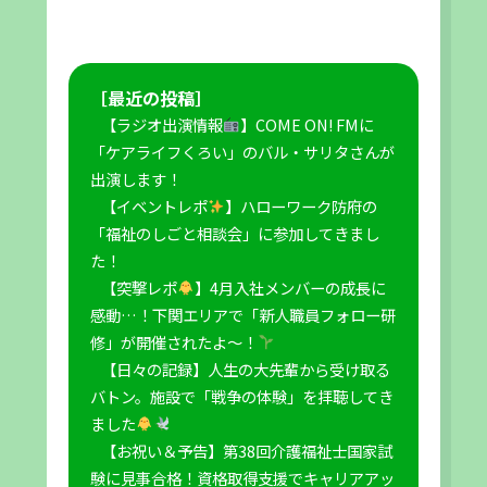
［最近の投稿］
【ラジオ出演情報
】COME ON! FMに
「ケアライフくろい」のバル・サリタさんが
出演します！
【イベントレポ
】ハローワーク防府の
「福祉のしごと相談会」に参加してきまし
た！
【突撃レポ
】4月入社メンバーの成長に
感動…！下関エリアで「新人職員フォロー研
修」が開催されたよ〜！
【日々の記録】人生の大先輩から受け取る
バトン。施設で「戦争の体験」を拝聴してき
ました
【お祝い＆予告】第38回介護福祉士国家試
験に見事合格！資格取得支援でキャリアアッ