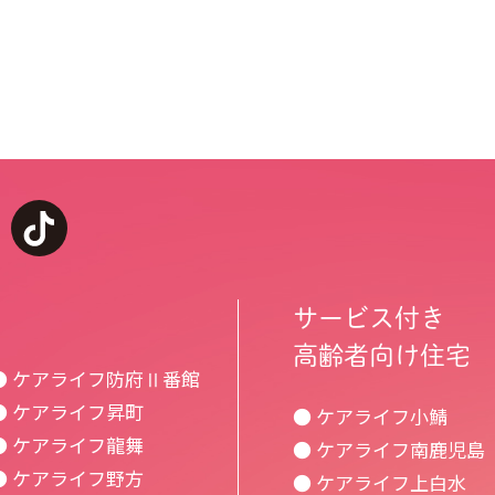
k
youtube
tiktok
サービス付き
高齢者向け住宅
● ケアライフ防府Ⅱ番館
● ケアライフ昇町
● ケアライフ小鯖
● ケアライフ龍舞
● ケアライフ南鹿児島
● ケアライフ野方
● ケアライフ上白水