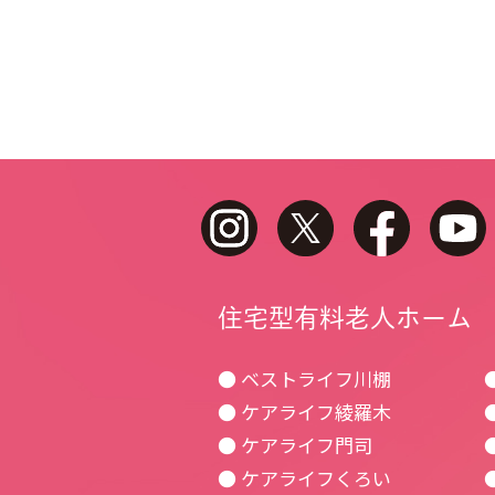
instagram
twitter
faceboo
住宅型有料老人ホーム
● ベストライフ川棚
● ケアライフ綾羅木
● ケアライフ門司
● ケアライフくろい